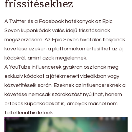
frissítésekhez
A Twitter és a Facebook hatékonyak az Epic
Seven kuponkódok valós idejű frissítéseinek
megszerzésére. Az Epic Seven hivatalos fiókjainak
követése ezeken a platformokon értesíthet az új
kódokról, amint azok megjelennek.
A YouTube influencerek gyakran osztanak meg
exkluzív kódokat a játékmeneti videóikban vagy
közvetítéseik során. Ezeknek az influencereknek a
követése nemcsak szórakozást nyújthat, hanem
értékes kuponkódokat is, amelyek máshol nem
feltétlenül hirdetnek.