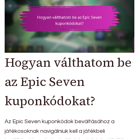
Hogyan válthatom be
az Epic Seven
kuponkódokat?
Az Epic Seven kuponkódok beváltásához a
játékosoknak navigálniuk kell a játékbeli