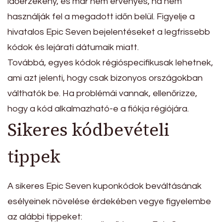
időérzékeny, és már nem érvényes, ha nem
használják fel a megadott időn belül. Figyelje a
hivatalos Epic Seven bejelentéseket a legfrissebb
kódok és lejárati dátumaik miatt.
Továbbá, egyes kódok régióspecifikusak lehetnek,
ami azt jelenti, hogy csak bizonyos országokban
válthatók be. Ha problémái vannak, ellenőrizze,
hogy a kód alkalmazható-e a fiókja régiójára.
Sikeres kódbevételi
tippek
A sikeres Epic Seven kuponkódok beváltásának
esélyeinek növelése érdekében vegye figyelembe
az alábbi tippeket: