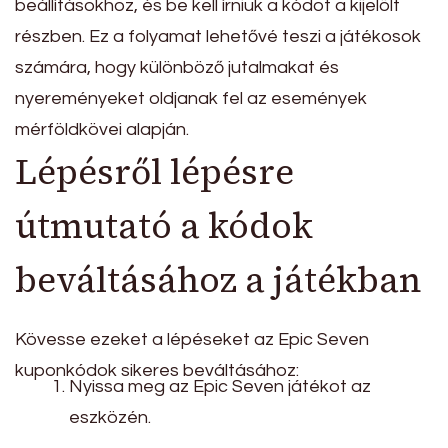
beállításokhoz, és be kell írniuk a kódot a kijelölt
részben. Ez a folyamat lehetővé teszi a játékosok
számára, hogy különböző jutalmakat és
nyereményeket oldjanak fel az események
mérföldkövei alapján.
Lépésről lépésre
útmutató a kódok
beváltásához a játékban
Kövesse ezeket a lépéseket az Epic Seven
kuponkódok sikeres beváltásához:
Nyissa meg az Epic Seven játékot az
eszközén.