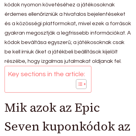
kódok nyomon követéséhez a játékosoknak
érdemes ellenőrizniük a hivatalos bejelentéseket
és a közösségi platformokat, mivel ezek a források
gyakran megosztják a legfrissebb információkat. A
kódok beváltása egyszerű; a játékosoknak csak
be kell írniuk őket a játékbeli beállítások kijelölt
részébe, hogy izgalmas jutalmakat oldjanak fel.
Key sections in the article:
Mik azok az Epic
Seven kuponkódok az