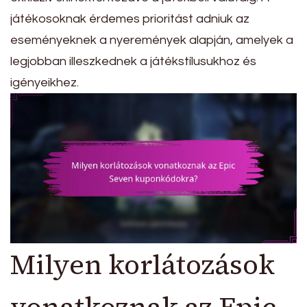
játékosoknak érdemes prioritást adniuk az
eseményeknek a nyeremények alapján, amelyek a
legjobban illeszkednek a játékstílusukhoz és
igényeikhez.
Milyen korlátozások