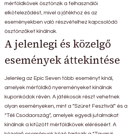
mérföldkövek ösztönzik a felhasználói
elköteleződést, mivel a játékhoz és az
eseményekben való részvételhez kapcsolódó
ösztönzőket kínálnak.
A jelenlegi és közelgő
események áttekintése
Jelenleg az Epic Seven több eseményt kínál,
amelyek mérföldkő nyereményeket kínálnak
kuponkódok révén. A játékosok részt vehetnek
olyan eseményeken, mint a “Szüret Fesztivál” és a
“Téli Csodaország”, amelyek egyedi jutalmakat
kínálnak a kitűzött mérföldkövek eléréséért. A
közelgő események közé tartozik a “Tavaszi