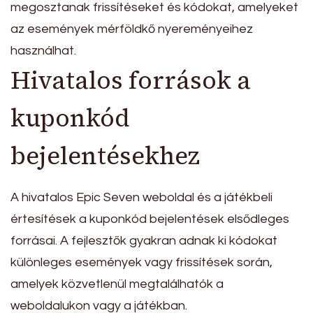
megosztanak frissítéseket és kódokat, amelyeket
az események mérföldkő nyereményeihez
használhat.
Hivatalos források a
kuponkód
bejelentésekhez
A hivatalos Epic Seven weboldal és a játékbeli
értesítések a kuponkód bejelentések elsődleges
forrásai. A fejlesztők gyakran adnak ki kódokat
különleges események vagy frissítések során,
amelyek közvetlenül megtalálhatók a
weboldalukon vagy a játékban.