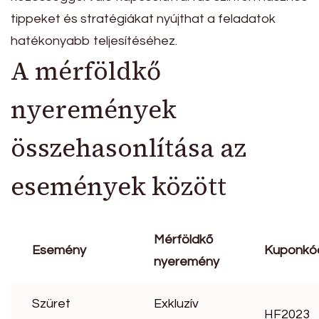
tippeket és stratégiákat nyújthat a feladatok
hatékonyabb teljesítéséhez.
A mérföldkő
nyeremények
összehasonlítása az
események között
Mérföldkő
Esemény
Kuponkó
nyeremény
Szüret
Exkluzív
HF2023